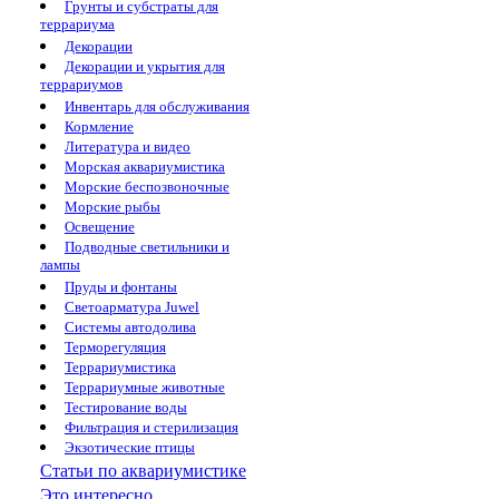
Грунты и субстраты для
террариума
Декорации
Декорации и укрытия для
террариумов
Инвентарь для обслуживания
Кормление
Литература и видео
Морская аквариумистика
Морские беспозвоночные
Морские рыбы
Освещение
Подводные светильники и
лампы
Пруды и фонтаны
Светоарматура Juwel
Системы автодолива
Терморегуляция
Террариумистика
Террариумные животные
Тестирование воды
Фильтрация и стерилизация
Экзотические птицы
Статьи по аквариумистике
Это интересно...