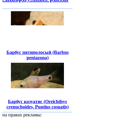
Барбус пятиполосый (Barbus
pentazona)
Барбус козуатис (Oreichthys
crenuchoides, Puntius cosuatis)
на правах рекламы: