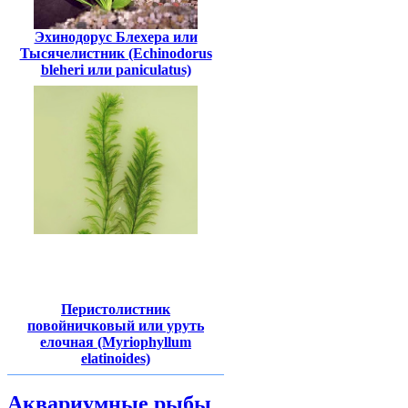
Эхинодорус Блехера или
Тысячелистник (Echinodorus
bleheri или paniculatus)
Перистолистник
повойничковый или уруть
елочная (Myriophyllum
elatinoides)
Аквариумные рыбы