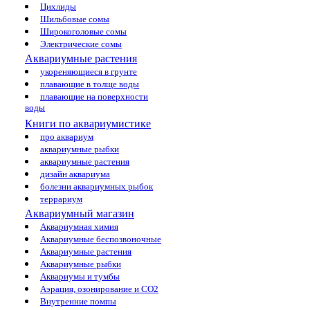
Цихлиды
Шильбовые сомы
Широкоголовые сомы
Электрические сомы
Аквариумные растения
укореняющиеся в грунте
плавающие в толще воды
плавающие на поверхности
воды
Книги по аквариумистике
про аквариум
аквариумные рыбки
аквариумные растения
дизайн аквариума
болезни аквариумных рыбок
террариум
Аквариумный магазин
Аквариумная химия
Аквариумные беспозвоночные
Аквариумные растения
Аквариумные рыбки
Аквариумы и тумбы
Аэрация, озонирование и CO2
Внутренние помпы