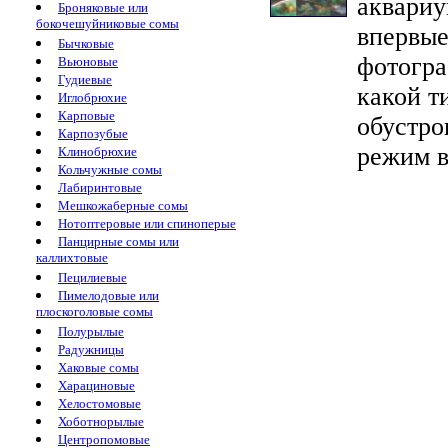
аквариу
Броняковые или
бокочешуйниковые сомы
впервые
Бычковые
фотогра
Вьюновые
Гудиевые
какой т
Иглобрюхие
Карповые
обустро
Карпозубые
режим в
Клинобрюхие
Кольчужные сомы
Лабиринтовые
Мешкожаберные сомы
Нотоптеровые или спиноперые
Панцирные сомы или
каллихтовые
Пецилиевые
Пимелодовые или
плоскоголовые сомы
Полурылые
Радужницы
Хаковые сомы
Харациновые
Хелостомовые
Хоботнорылые
Центропомовые