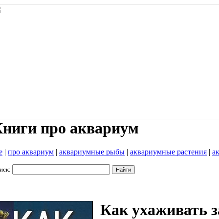
ниги про аквариум
е
|
про аквариум
|
аквариумные рыбы
|
аквариумные растения
|
а
иск:
Как ухаживать 