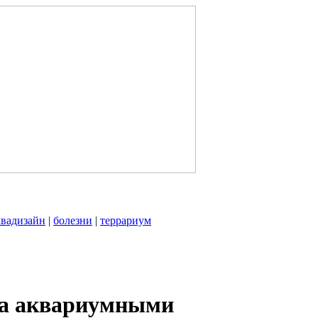
квадизайн
|
болезни
|
террариум
за аквариумными