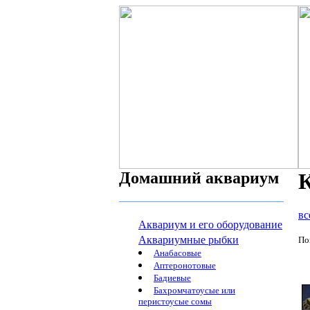
Домашний аквариум
К
вс
Аквариум и его оборудование
Аквариумные рыбки
По
Анабасовые
Аптеронотовые
Бадиевые
Бахромчатоусые или
перистоусые сомы