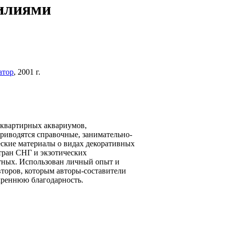
илиями
атор
, 2001 г.
 квартирных аквариумов,
риводятся справочные, занимательно-
еские материалы о видах декоративных
тран СНГ и экзотических
тных. Использован личный опыт и
торов, которым авторы-составители
креннюю благодарность.