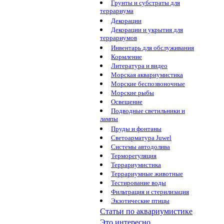
Грунты и субстраты для
террариума
Декорации
Декорации и укрытия для
террариумов
Инвентарь для обслуживания
Кормление
Литература и видео
Морская аквариумистика
Морские беспозвоночные
Морские рыбы
Освещение
Подводные светильники и
лампы
Пруды и фонтаны
Светоарматура Juwel
Системы автодолива
Терморегуляция
Террариумистика
Террариумные животные
Тестирование воды
Фильтрация и стерилизация
Экзотические птицы
Статьи по аквариумистике
Это интересно...