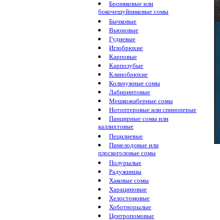
Броняковые или
бокочешуйниковые сомы
Бычковые
Вьюновые
Гудиевые
Иглобрюхие
Карповые
Карпозубые
Клинобрюхие
Кольчужные сомы
Лабиринтовые
Мешкожаберные сомы
Нотоптеровые или спиноперые
Панцирные сомы или
каллихтовые
Пецилиевые
Пимелодовые или
плоскоголовые сомы
Полурылые
Радужницы
Хаковые сомы
Харациновые
Хелостомовые
Хоботнорылые
Центропомовые