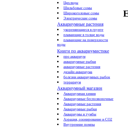
Цихлиды
Шильбовые сомы
Е
Широкоголовые сомы
Электрические сомы
Аквариумные растения
укореняющиеся в грунте
плавающие в толще воды
плавающие на поверхности
воды
Книги по аквариумистике
про аквариум
аквариумные рыбки
аквариумные растения
дизайн аквариума
болезни аквариумных рыбок
террариум
Аквариумный магазин
Аквариумная химия
Аквариумные беспозвоночные
Аквариумные растения
Аквариумные рыбки
Аквариумы и тумбы
Аэрация, озонирование и CO2
Внутренние помпы