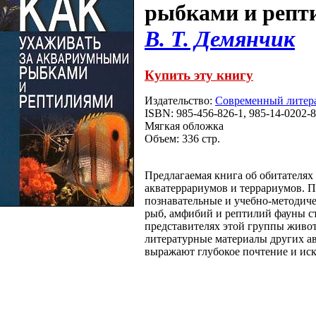
рыбками и репт
В. Т. Демянчик
Купить эту книгу
Издательство:
Современный литер
ISBN: 985-456-826-1, 985-14-0202-8
Мягкая обложка
Объем: 336 стр.
Предлагаемая книга об обитателях
акватеррариумов и террариумов. П
познавательные и учебно-методич
рыб, амфибий и рептилий фауны с
представителях этой группы живо
литературные материалы других ав
выражают глубокое почтение и ис