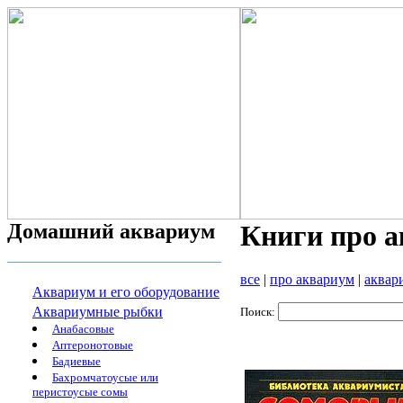
Домашний аквариум
Книги про 
все
|
про аквариум
|
аквар
Аквариум и его оборудование
Аквариумные рыбки
Поиск:
Анабасовые
Аптеронотовые
Бадиевые
Бахромчатоусые или
перистоусые сомы