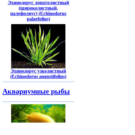
Эхинодорус лопатолистный
(широколистный,
палефолиус) (Echinodorus
palaefolius)
Эхинодорус узколистный
(Echinodorus angustifolius)
Аквариумные рыбы