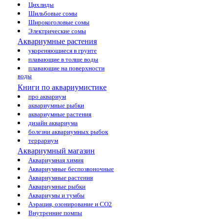
Цихлиды
Шильбовые сомы
Широкоголовые сомы
Электрические сомы
Аквариумные растения
укореняющиеся в грунте
плавающие в толще воды
плавающие на поверхности
воды
Книги по аквариумистике
про аквариум
аквариумные рыбки
аквариумные растения
дизайн аквариума
болезни аквариумных рыбок
террариум
Аквариумный магазин
Аквариумная химия
Аквариумные беспозвоночные
Аквариумные растения
Аквариумные рыбки
Аквариумы и тумбы
Аэрация, озонирование и CO2
Внутренние помпы