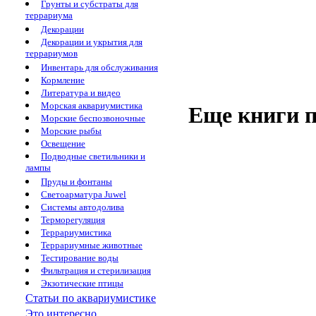
Грунты и субстраты для
террариума
Декорации
Декорации и укрытия для
террариумов
Инвентарь для обслуживания
Кормление
Литература и видео
Морская аквариумистика
Еще книги п
Морские беспозвоночные
Морские рыбы
Освещение
Подводные светильники и
лампы
Пруды и фонтаны
Светоарматура Juwel
Системы автодолива
Терморегуляция
Террариумистика
Террариумные животные
Тестирование воды
Фильтрация и стерилизация
Экзотические птицы
Статьи по аквариумистике
Это интересно...