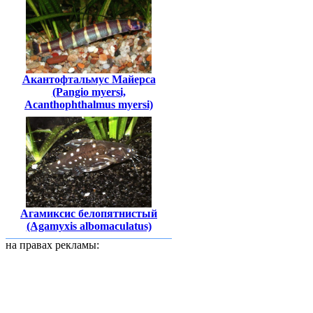
Акантофтальмус Майерса
(Pangio myersi,
Acanthophthalmus myersi)
Агамиксис белопятнистый
(Agamyxis albomaculatus)
на правах рекламы: