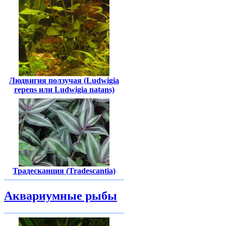
Людвигия ползучая (Ludwigia
repens или Ludwigia natans)
Традесканция (Tradescantia)
Аквариумные рыбы