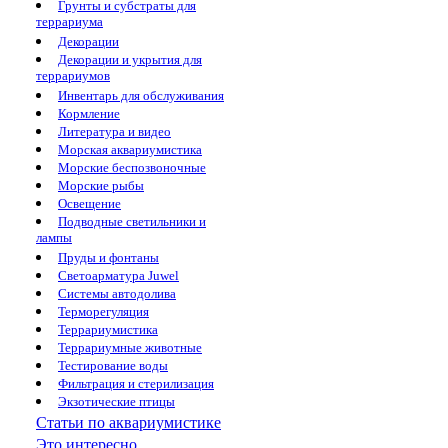
Грунты и субстраты для
террариума
Декорации
Декорации и укрытия для
террариумов
Инвентарь для обслуживания
Кормление
Литература и видео
Морская аквариумистика
Морские беспозвоночные
Морские рыбы
Освещение
Подводные светильники и
лампы
Пруды и фонтаны
Светоарматура Juwel
Системы автодолива
Терморегуляция
Террариумистика
Террариумные животные
Тестирование воды
Фильтрация и стерилизация
Экзотические птицы
Статьи по аквариумистике
Это интересно...