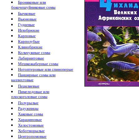
Броняковые или
бокочешуйниковые сомы
Бычковые
Вьюновые
Гудиевые
Иглобрюхие
Карповые
Карпозубые
Клинобрюхие
Кольчужные сомы
Лабиринтовые
Мешкожаберные сомы
Нотоптеровые или спиноперые
Панцирные сомы или
каллихтовые
Пецилиевые
Пимелодовые или
плоскоголовые сомы
Полурылые
Радужницы
Хаковые сомы
Харациновые
Хелостомовые
Хоботнорылые
Центропомовые