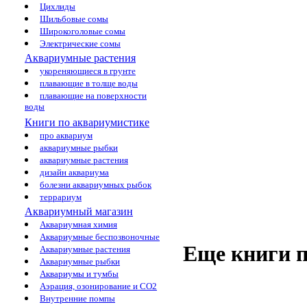
Цихлиды
Шильбовые сомы
Широкоголовые сомы
Электрические сомы
Аквариумные растения
укореняющиеся в грунте
плавающие в толще воды
плавающие на поверхности
воды
Книги по аквариумистике
про аквариум
аквариумные рыбки
аквариумные растения
дизайн аквариума
болезни аквариумных рыбок
террариум
Аквариумный магазин
Аквариумная химия
Аквариумные беспозвоночные
Еще книги п
Аквариумные растения
Аквариумные рыбки
Аквариумы и тумбы
Аэрация, озонирование и CO2
Внутренние помпы