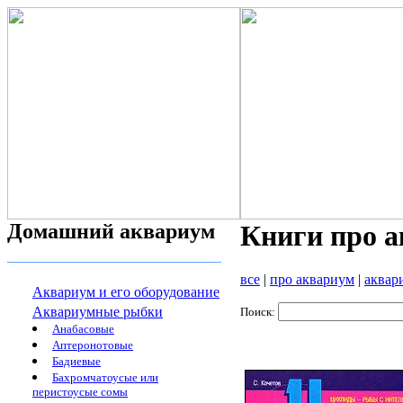
Домашний аквариум
Книги про 
все
|
про аквариум
|
аквар
Аквариум и его оборудование
Аквариумные рыбки
Поиск:
Анабасовые
Аптеронотовые
Бадиевые
Бахромчатоусые или
перистоусые сомы