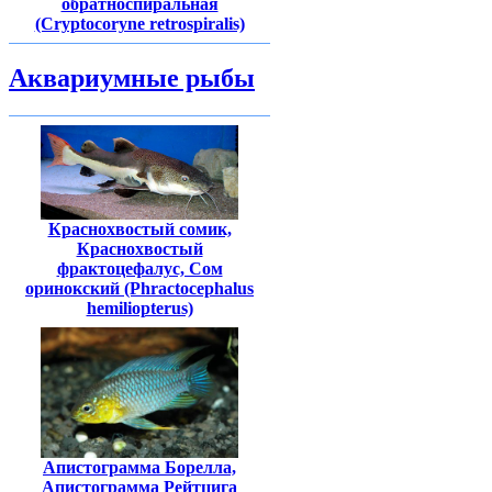
обратноспиральная
(Cryptocoryne retrospiralis)
Аквариумные рыбы
Краснохвостый сомик,
Краснохвостый
фрактоцефалус, Сом
оринокский (Phractocephalus
hemiliopterus)
Апистограмма Борелла,
Апистограмма Рейтцига