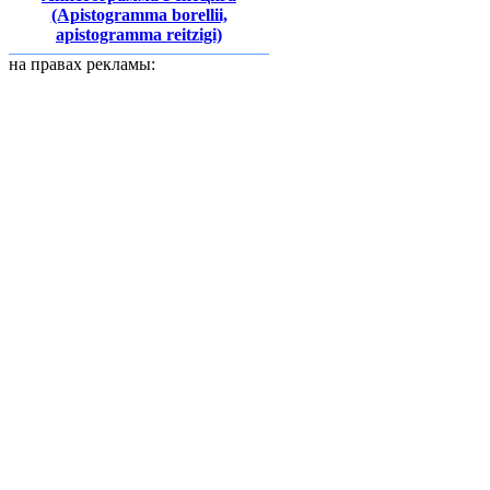
(Apistogramma borellii,
аpistogramma reitzigi)
на правах рекламы: