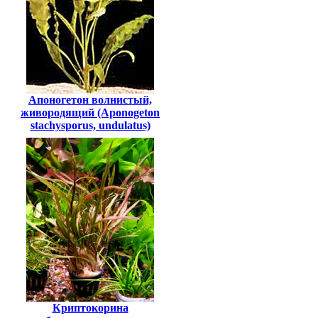
Апоногетон волнистый,
живородящий (Aponogeton
stachysporus, undulatus)
Криптокорина