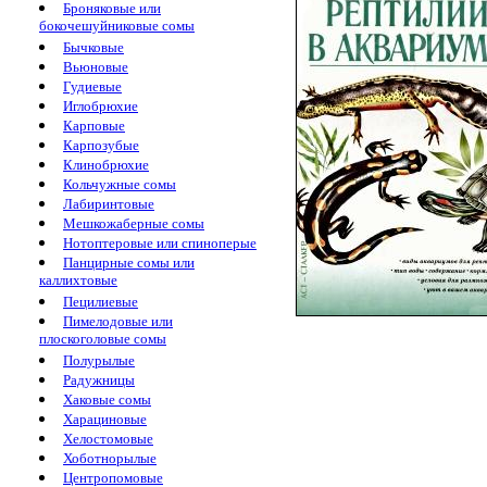
Броняковые или
бокочешуйниковые сомы
Бычковые
Вьюновые
Гудиевые
Иглобрюхие
Карповые
Карпозубые
Клинобрюхие
Кольчужные сомы
Лабиринтовые
Мешкожаберные сомы
Нотоптеровые или спиноперые
Панцирные сомы или
каллихтовые
Пецилиевые
Пимелодовые или
плоскоголовые сомы
Полурылые
Радужницы
Хаковые сомы
Харациновые
Хелостомовые
Хоботнорылые
Центропомовые