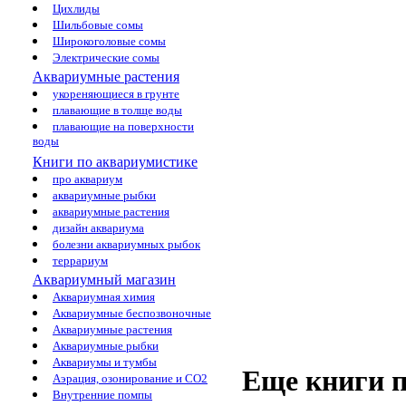
Цихлиды
Шильбовые сомы
Широкоголовые сомы
Электрические сомы
Аквариумные растения
укореняющиеся в грунте
плавающие в толще воды
плавающие на поверхности
воды
Книги по аквариумистике
про аквариум
аквариумные рыбки
аквариумные растения
дизайн аквариума
болезни аквариумных рыбок
террариум
Аквариумный магазин
Аквариумная химия
Аквариумные беспозвоночные
Аквариумные растения
Аквариумные рыбки
Аквариумы и тумбы
Еще книги п
Аэрация, озонирование и CO2
Внутренние помпы