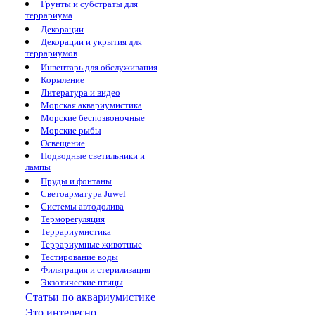
Грунты и субстраты для
террариума
Декорации
Декорации и укрытия для
террариумов
Инвентарь для обслуживания
Кормление
Литература и видео
Морская аквариумистика
Морские беспозвоночные
Морские рыбы
Освещение
Подводные светильники и
лампы
Пруды и фонтаны
Светоарматура Juwel
Системы автодолива
Терморегуляция
Террариумистика
Террариумные животные
Тестирование воды
Фильтрация и стерилизация
Экзотические птицы
Статьи по аквариумистике
Это интересно...